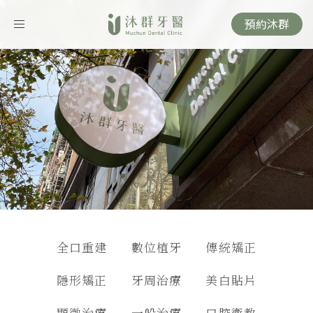
預約沐群
Toggle
navigation
全口重建
數位植牙
傳統矯正
隱形矯正
牙周治療
美白貼片
顯微治療
一般治療
口腔衛教