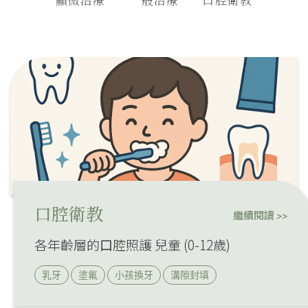
口腔衛教
繼續閱讀 >>
各年齡層的⼝腔照護 兒童 (0-12歲)
乳牙
塗氟
小孩換牙
溝隙封填