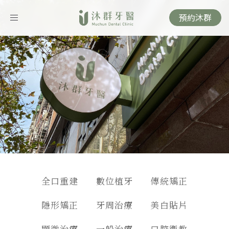
預約沐群
Toggle
navigation
全口重建
數位植牙
傳統矯正
隱形矯正
牙周治療
美白貼片
顯微治療
一般治療
口腔衛教